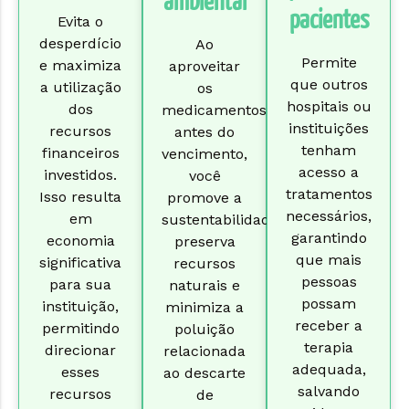
ambiental
pacientes
Evita o
desperdício
Ao
Permite
e maximiza
aproveitar
que outros
a utilização
os
hospitais ou
dos
medicamentos
instituições
recursos
antes do
tenham
financeiros
vencimento,
acesso a
investidos.
você
tratamentos
Isso resulta
promove a
necessários,
em
sustentabilidade,
garantindo
economia
preserva
que mais
significativa
recursos
pessoas
para sua
naturais e
possam
instituição,
minimiza a
receber a
permitindo
poluição
terapia
direcionar
relacionada
adequada,
esses
ao descarte
salvando
recursos
de